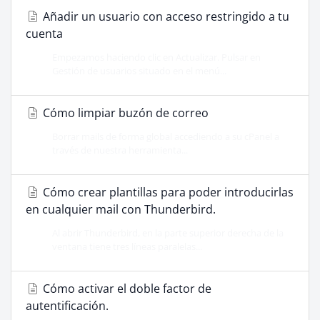
Añadir un usuario con acceso restringido a tu
cuenta
Empezamos haciendo clic en Actualizar. Pulsar en
Gestión de usuarios situado en el menú...
Cómo limpiar buzón de correo
Borrar mails de forma global accediendo a su cPanel a
través de nuestra herramienta...
Cómo crear plantillas para poder introducirlas
en cualquier mail con Thunderbird.
Al abrir Thunderbird, en la parte superior derecha de la
ventana tiene tres líneas paralelas...
Cómo activar el doble factor de
autentificación.